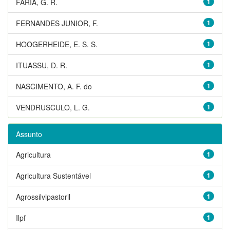
FARIA, G. R.
1
FERNANDES JUNIOR, F.
1
HOOGERHEIDE, E. S. S.
1
ITUASSU, D. R.
1
NASCIMENTO, A. F. do
1
VENDRUSCULO, L. G.
1
Assunto
Agricultura
1
Agricultura Sustentável
1
Agrossilvipastoril
1
Ilpf
1