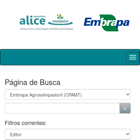
Skip
navigation
Página de Busca
Filtros correntes: