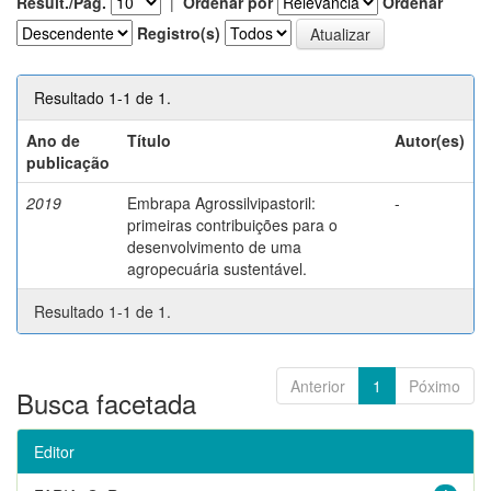
Result./Pág.
|
Ordenar por
Ordenar
Registro(s)
Resultado 1-1 de 1.
Ano de
Título
Autor(es)
publicação
2019
Embrapa Agrossilvipastoril:
-
primeiras contribuições para o
desenvolvimento de uma
agropecuária sustentável.
Resultado 1-1 de 1.
Anterior
1
Póximo
Busca facetada
Editor