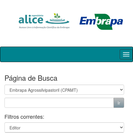
Skip
navigation
Página de Busca
Filtros correntes: