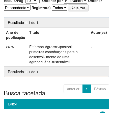
Result./Pág.
|
Ordenar por
Ordenar
Registro(s)
Resultado 1-1 de 1.
Ano de
Título
Autor(es)
publicação
2019
Embrapa Agrossilvipastoril:
-
primeiras contribuições para o
desenvolvimento de uma
agropecuária sustentável.
Resultado 1-1 de 1.
Anterior
1
Póximo
Busca facetada
Editor