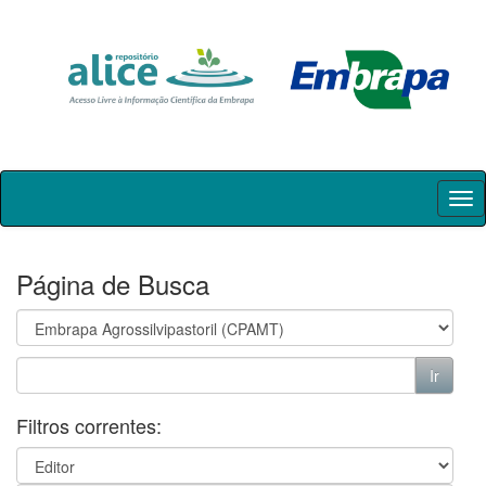
Skip
navigation
Página de Busca
Filtros correntes: