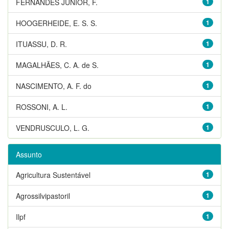
FERNANDES JUNIOR, F.
1
HOOGERHEIDE, E. S. S.
1
ITUASSU, D. R.
1
MAGALHÃES, C. A. de S.
1
NASCIMENTO, A. F. do
1
ROSSONI, A. L.
1
VENDRUSCULO, L. G.
1
Assunto
Agricultura Sustentável
1
Agrossilvipastoril
1
Ilpf
1