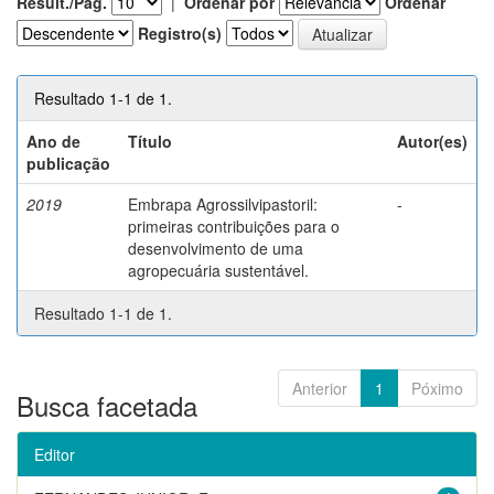
Result./Pág.
|
Ordenar por
Ordenar
Registro(s)
Resultado 1-1 de 1.
Ano de
Título
Autor(es)
publicação
2019
Embrapa Agrossilvipastoril:
-
primeiras contribuições para o
desenvolvimento de uma
agropecuária sustentável.
Resultado 1-1 de 1.
Anterior
1
Póximo
Busca facetada
Editor