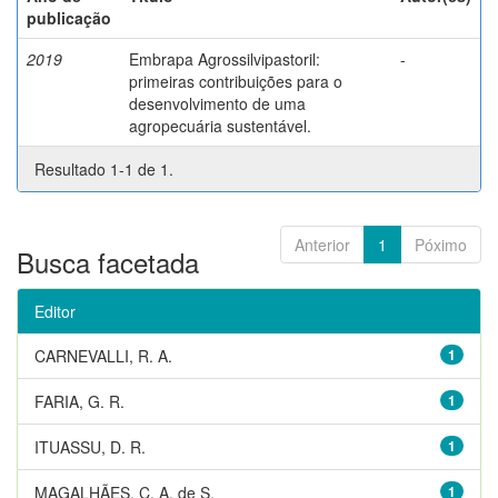
publicação
2019
Embrapa Agrossilvipastoril:
-
primeiras contribuições para o
desenvolvimento de uma
agropecuária sustentável.
Resultado 1-1 de 1.
Anterior
1
Póximo
Busca facetada
Editor
CARNEVALLI, R. A.
1
FARIA, G. R.
1
ITUASSU, D. R.
1
MAGALHÃES, C. A. de S.
1