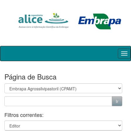
Skip
navigation
Página de Busca
Filtros correntes: