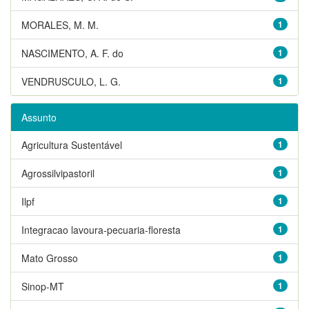
MORALES, M. M.
1
NASCIMENTO, A. F. do
1
VENDRUSCULO, L. G.
1
Assunto
Agricultura Sustentável
1
Agrossilvipastoril
1
Ilpf
1
Integracao lavoura-pecuaria-floresta
1
Mato Grosso
1
Sinop-MT
1