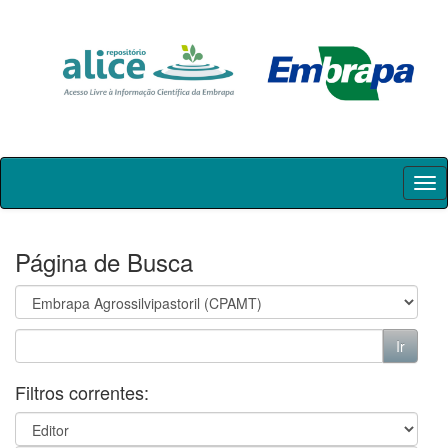
Skip
navigation
Página de Busca
Filtros correntes: