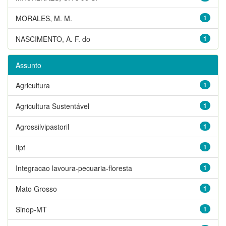
MORALES, M. M.
1
NASCIMENTO, A. F. do
1
Assunto
Agricultura
1
Agricultura Sustentável
1
Agrossilvipastoril
1
Ilpf
1
Integracao lavoura-pecuaria-floresta
1
Mato Grosso
1
Sinop-MT
1