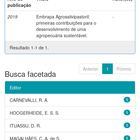
publicação
2019
Embrapa Agrossilvipastoril:
-
primeiras contribuições para o
desenvolvimento de uma
agropecuária sustentável.
Resultado 1-1 de 1.
Anterior
1
Póximo
Busca facetada
Editor
CARNEVALLI, R. A.
1
HOOGERHEIDE, E. S. S.
1
ITUASSU, D. R.
1
MAGALHÃES, C. A. de S.
1