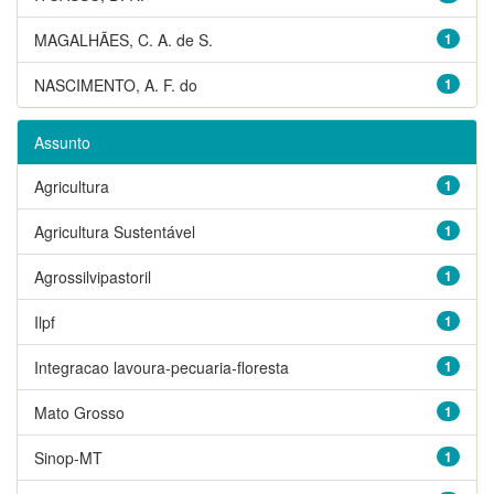
MAGALHÃES, C. A. de S.
1
NASCIMENTO, A. F. do
1
Assunto
Agricultura
1
Agricultura Sustentável
1
Agrossilvipastoril
1
Ilpf
1
Integracao lavoura-pecuaria-floresta
1
Mato Grosso
1
Sinop-MT
1