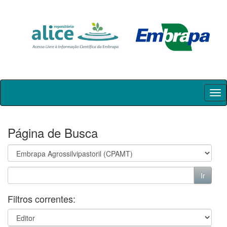
Skip
navigation
Página de Busca
Filtros correntes: