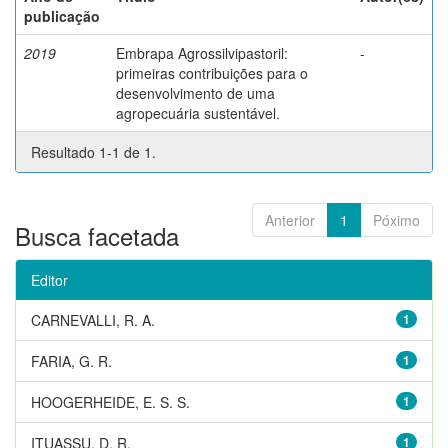
publicação
2019
Embrapa Agrossilvipastoril:
-
primeiras contribuições para o
desenvolvimento de uma
agropecuária sustentável.
Resultado 1-1 de 1.
Anterior
1
Póximo
Busca facetada
Editor
CARNEVALLI, R. A.
1
FARIA, G. R.
1
HOOGERHEIDE, E. S. S.
1
ITUASSU, D. R.
1