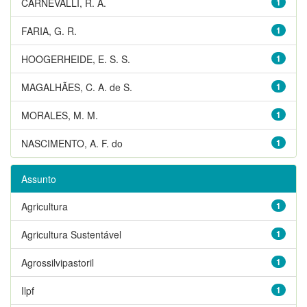
CARNEVALLI, R. A.
1
FARIA, G. R.
1
HOOGERHEIDE, E. S. S.
1
MAGALHÃES, C. A. de S.
1
MORALES, M. M.
1
NASCIMENTO, A. F. do
1
Assunto
Agricultura
1
Agricultura Sustentável
1
Agrossilvipastoril
1
Ilpf
1