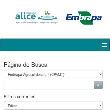
Skip
navigation
Página de Busca
Filtros correntes: