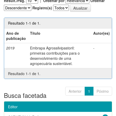
Result./Pág.
|
Ordenar por
Ordenar
Registro(s)
Resultado 1-1 de 1.
Ano de
Título
Autor(es)
publicação
2019
Embrapa Agrossilvipastoril:
-
primeiras contribuições para o
desenvolvimento de uma
agropecuária sustentável.
Resultado 1-1 de 1.
Anterior
1
Póximo
Busca facetada
Editor