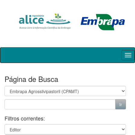
Skip
navigation
Página de Busca
Filtros correntes: