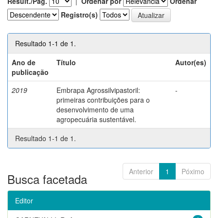
Result./Pág.
|
Ordenar por
Ordenar
Registro(s)
Resultado 1-1 de 1.
Ano de
Título
Autor(es)
publicação
2019
Embrapa Agrossilvipastoril:
-
primeiras contribuições para o
desenvolvimento de uma
agropecuária sustentável.
Resultado 1-1 de 1.
Anterior
1
Póximo
Busca facetada
Editor