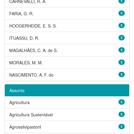
CARNEVALLI, R. A.
1
FARIA, G. R.
1
HOOGERHEIDE, E. S. S.
1
ITUASSU, D. R.
1
MAGALHÃES, C. A. de S.
1
MORALES, M. M.
1
NASCIMENTO, A. F. do
1
Assunto
Agricultura
1
Agricultura Sustentável
1
Agrossilvipastoril
1