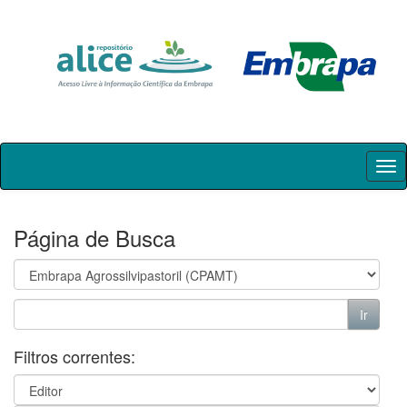
Skip
navigation
Página de Busca
Filtros correntes: