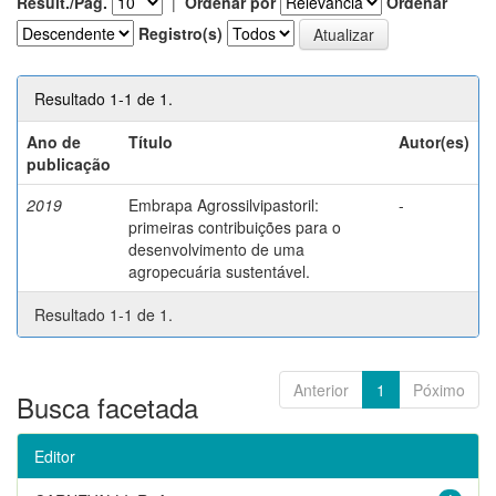
Result./Pág.
|
Ordenar por
Ordenar
Registro(s)
Resultado 1-1 de 1.
Ano de
Título
Autor(es)
publicação
2019
Embrapa Agrossilvipastoril:
-
primeiras contribuições para o
desenvolvimento de uma
agropecuária sustentável.
Resultado 1-1 de 1.
Anterior
1
Póximo
Busca facetada
Editor