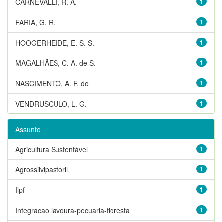
CARNEVALLI, R. A.
1
FARIA, G. R.
1
HOOGERHEIDE, E. S. S.
1
MAGALHÃES, C. A. de S.
1
NASCIMENTO, A. F. do
1
VENDRUSCULO, L. G.
1
Assunto
Agricultura Sustentável
1
Agrossilvipastoril
1
Ilpf
1
Integracao lavoura-pecuaria-floresta
1