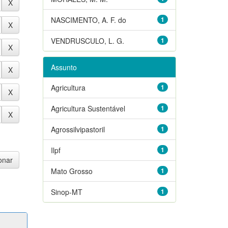
NASCIMENTO, A. F. do
1
VENDRUSCULO, L. G.
1
Assunto
Agricultura
1
Agricultura Sustentável
1
Agrossilvipastoril
1
Ilpf
1
Mato Grosso
1
Sinop-MT
1