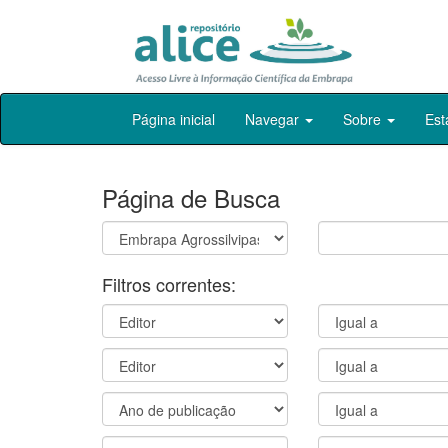
Skip
Página inicial
Navegar
Sobre
Est
navigation
Página de Busca
Filtros correntes: