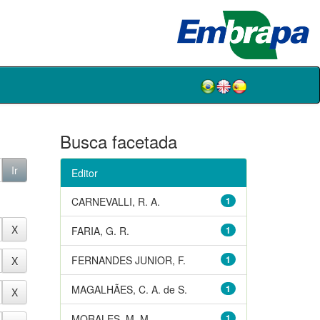
Busca facetada
Editor
CARNEVALLI, R. A.
1
FARIA, G. R.
1
FERNANDES JUNIOR, F.
1
MAGALHÃES, C. A. de S.
1
MORALES, M. M.
1