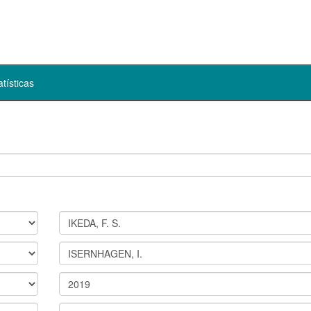
atísticas