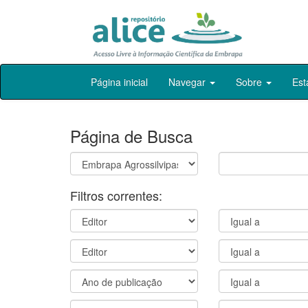
Skip
Página inicial
Navegar
Sobre
Est
navigation
Página de Busca
Filtros correntes: