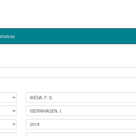
atísticas