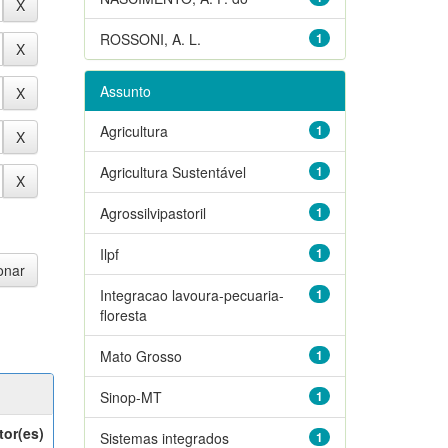
ROSSONI, A. L.
1
Assunto
Agricultura
1
Agricultura Sustentável
1
Agrossilvipastoril
1
Ilpf
1
Integracao lavoura-pecuaria-
1
floresta
Mato Grosso
1
Sinop-MT
1
tor(es)
Sistemas integrados
1