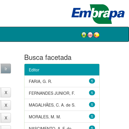
Busca facetada
Editor
FARIA, G. R.
1
FERNANDES JUNIOR, F.
1
MAGALHÃES, C. A. de S.
1
MORALES, M. M.
1
NASCIMENTO, A. F. do
1