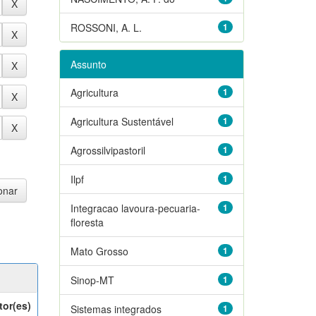
ROSSONI, A. L.
1
Assunto
Agricultura
1
Agricultura Sustentável
1
Agrossilvipastoril
1
Ilpf
1
Integracao lavoura-pecuaria-
1
floresta
Mato Grosso
1
Sinop-MT
1
tor(es)
Sistemas integrados
1