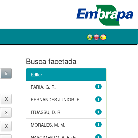
Busca facetada
Editor
FARIA, G. R.
1
FERNANDES JUNIOR, F.
1
ITUASSU, D. R.
1
MORALES, M. M.
1
NASCIMENTO, A. F. do
1