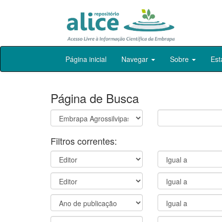
Skip
Página inicial
Navegar
Sobre
Est
navigation
Página de Busca
Filtros correntes: