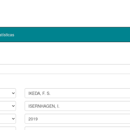
atísticas