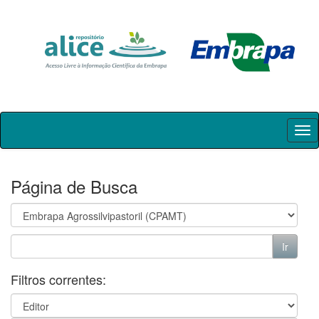
Skip
navigation
Página de Busca
Filtros correntes: