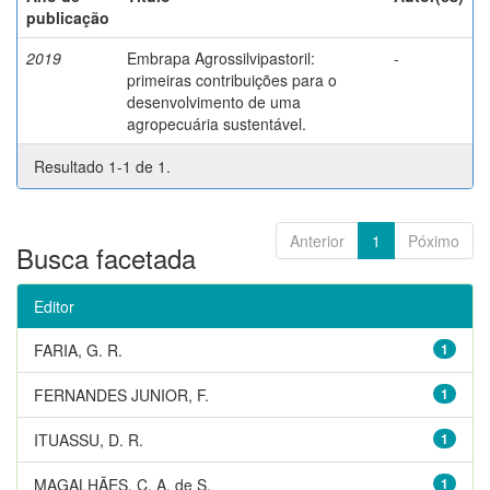
publicação
2019
Embrapa Agrossilvipastoril:
-
primeiras contribuições para o
desenvolvimento de uma
agropecuária sustentável.
Resultado 1-1 de 1.
Anterior
1
Póximo
Busca facetada
Editor
FARIA, G. R.
1
FERNANDES JUNIOR, F.
1
ITUASSU, D. R.
1
MAGALHÃES, C. A. de S.
1