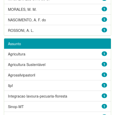
MORALES, M. M.
1
NASCIMENTO, A. F. do
1
ROSSONI, A. L.
1
Assunto
Agricultura
1
Agricultura Sustentável
1
Agrossilvipastoril
1
Ilpf
1
Integracao lavoura-pecuaria-floresta
1
Sinop-MT
1