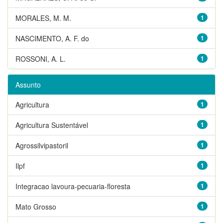
MORALES, M. M.
1
NASCIMENTO, A. F. do
1
ROSSONI, A. L.
1
Assunto
Agricultura
1
Agricultura Sustentável
1
Agrossilvipastoril
1
Ilpf
1
Integracao lavoura-pecuaria-floresta
1
Mato Grosso
1