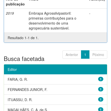
publicação
2019
Embrapa Agrossilvipastoril:
-
primeiras contribuições para o
desenvolvimento de uma
agropecuária sustentável.
Resultado 1-1 de 1.
Anterior
1
Póximo
Busca facetada
Editor
FARIA, G. R.
1
FERNANDES JUNIOR, F.
1
ITUASSU, D. R.
1
MAGALHÃES, C. A. de S.
1