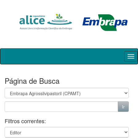
Skip
navigation
Página de Busca
Filtros correntes: