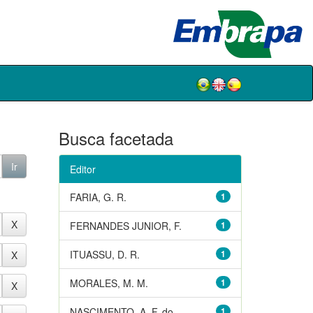
Busca facetada
Editor
FARIA, G. R.
1
FERNANDES JUNIOR, F.
1
ITUASSU, D. R.
1
MORALES, M. M.
1
NASCIMENTO, A. F. do
1