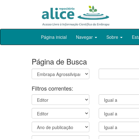
Skip
Página inicial
Navegar
Sobre
Est
navigation
Página de Busca
Filtros correntes: