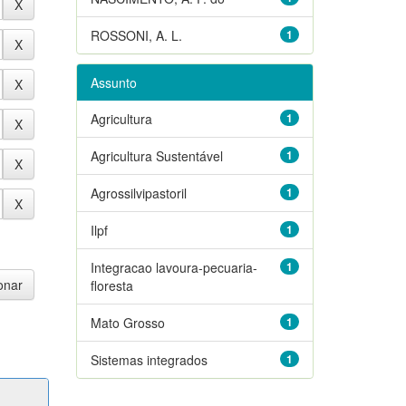
ROSSONI, A. L.
1
Assunto
Agricultura
1
Agricultura Sustentável
1
Agrossilvipastoril
1
Ilpf
1
Integracao lavoura-pecuaria-
1
floresta
Mato Grosso
1
Sistemas integrados
1