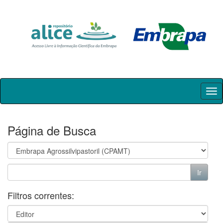
Skip
navigation
Página de Busca
Filtros correntes: