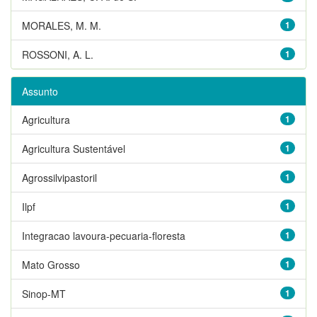
MORALES, M. M.
1
ROSSONI, A. L.
1
Assunto
Agricultura
1
Agricultura Sustentável
1
Agrossilvipastoril
1
Ilpf
1
Integracao lavoura-pecuaria-floresta
1
Mato Grosso
1
Sinop-MT
1