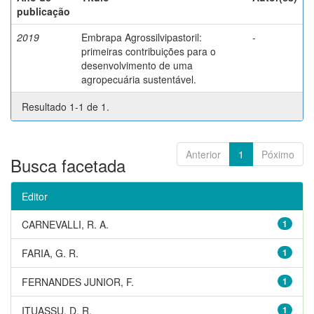
publicação
2019
Embrapa Agrossilvipastoril:
-
primeiras contribuições para o
desenvolvimento de uma
agropecuária sustentável.
Resultado 1-1 de 1.
Anterior
1
Póximo
Busca facetada
Editor
CARNEVALLI, R. A.
1
FARIA, G. R.
1
FERNANDES JUNIOR, F.
1
ITUASSU, D. R.
1