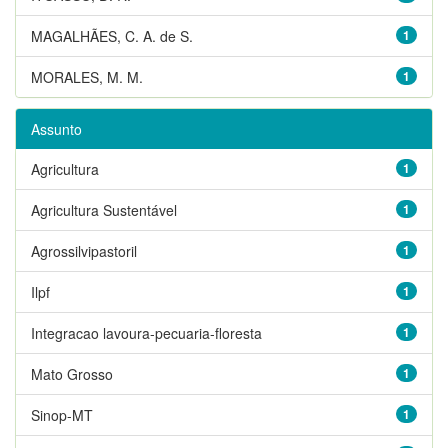
MAGALHÃES, C. A. de S.
1
MORALES, M. M.
1
Assunto
Agricultura
1
Agricultura Sustentável
1
Agrossilvipastoril
1
Ilpf
1
Integracao lavoura-pecuaria-floresta
1
Mato Grosso
1
Sinop-MT
1