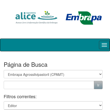
Skip
navigation
Página de Busca
Filtros correntes: