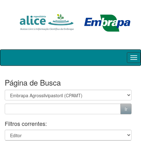
Skip
navigation
Página de Busca
Filtros correntes: