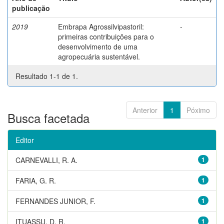
publicação
2019
Embrapa Agrossilvipastoril:
-
primeiras contribuições para o
desenvolvimento de uma
agropecuária sustentável.
Resultado 1-1 de 1.
Anterior
1
Póximo
Busca facetada
Editor
CARNEVALLI, R. A.
1
FARIA, G. R.
1
FERNANDES JUNIOR, F.
1
ITUASSU, D. R.
1