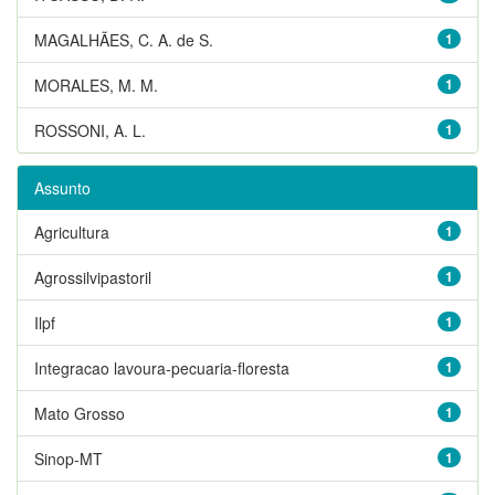
MAGALHÃES, C. A. de S.
1
MORALES, M. M.
1
ROSSONI, A. L.
1
Assunto
Agricultura
1
Agrossilvipastoril
1
Ilpf
1
Integracao lavoura-pecuaria-floresta
1
Mato Grosso
1
Sinop-MT
1