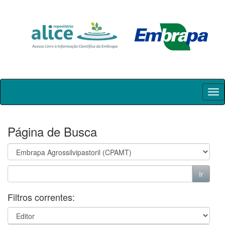
Skip
navigation
Página de Busca
Filtros correntes: