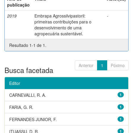
publicação
2019
Embrapa Agrossilvipastoril:
-
primeiras contribuições para o
desenvolvimento de uma
agropecuária sustentável.
Resultado 1-1 de 1.
Anterior
1
Póximo
Busca facetada
Editor
CARNEVALLI, R. A.
1
FARIA, G. R.
1
FERNANDES JUNIOR, F.
1
ITUASSU, D. R.
1