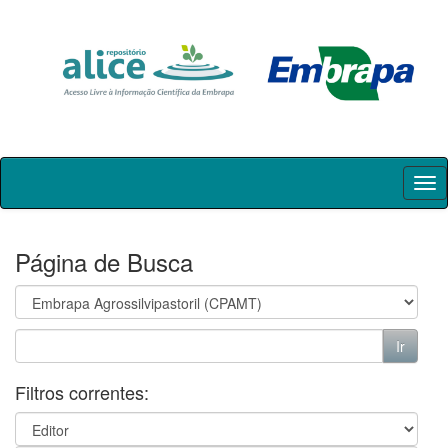
Skip
navigation
Página de Busca
Filtros correntes: