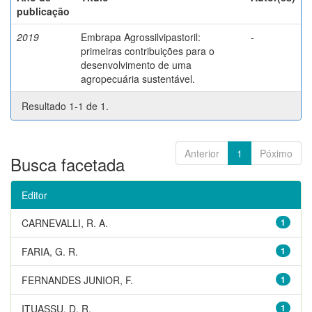
publicação
2019
Embrapa Agrossilvipastoril:
-
primeiras contribuições para o
desenvolvimento de uma
agropecuária sustentável.
Resultado 1-1 de 1.
Anterior
1
Póximo
Busca facetada
Editor
CARNEVALLI, R. A.
1
FARIA, G. R.
1
FERNANDES JUNIOR, F.
1
ITUASSU, D. R.
1