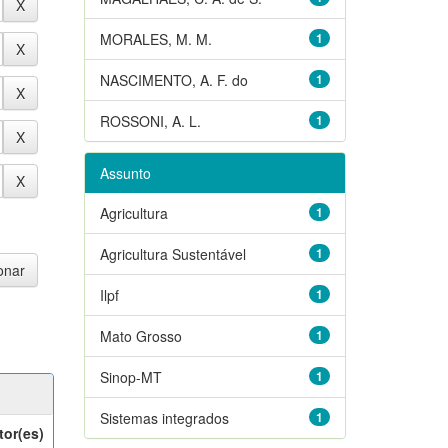
MORALES, M. M.
1
NASCIMENTO, A. F. do
1
ROSSONI, A. L.
1
Assunto
Agricultura
1
Agricultura Sustentável
1
Ilpf
1
Mato Grosso
1
Sinop-MT
1
Sistemas integrados
1
tor(es)