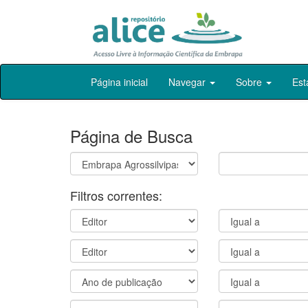
Skip
Página inicial
Navegar
Sobre
Est
navigation
Página de Busca
Filtros correntes: