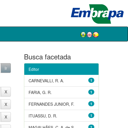
Busca facetada
Editor
CARNEVALLI, R. A.
1
FARIA, G. R.
1
FERNANDES JUNIOR, F.
1
ITUASSU, D. R.
1
MAGALHÃES, C. A. de S.
1