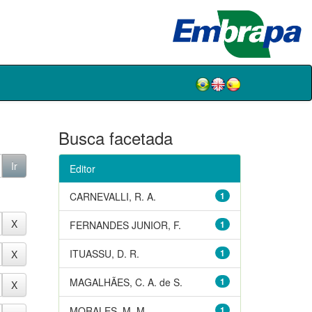
Busca facetada
Editor
CARNEVALLI, R. A.
1
FERNANDES JUNIOR, F.
1
ITUASSU, D. R.
1
MAGALHÃES, C. A. de S.
1
MORALES, M. M.
1