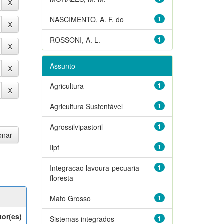
NASCIMENTO, A. F. do
1
ROSSONI, A. L.
1
Assunto
Agricultura
1
Agricultura Sustentável
1
Agrossilvipastoril
1
Ilpf
1
Integracao lavoura-pecuaria-
1
floresta
Mato Grosso
1
tor(es)
Sistemas integrados
1