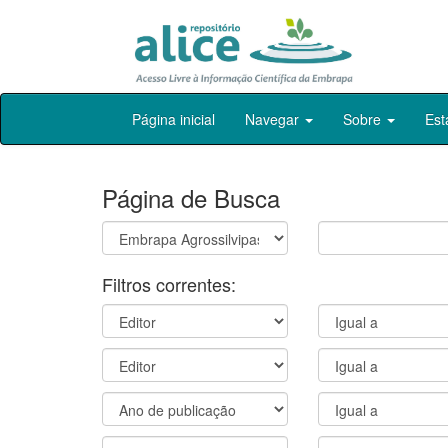
Skip
Página inicial
Navegar
Sobre
Est
navigation
Página de Busca
Filtros correntes: