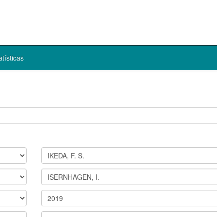
atísticas