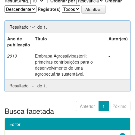
Result./Pág.
|
Ordenar por
Ordenar
Registro(s)
Resultado 1-1 de 1.
Ano de
Título
Autor(es)
publicação
2019
Embrapa Agrossilvipastoril:
-
primeiras contribuições para o
desenvolvimento de uma
agropecuária sustentável.
Resultado 1-1 de 1.
Anterior
1
Póximo
Busca facetada
Editor