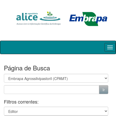
Skip
navigation
Página de Busca
Filtros correntes: