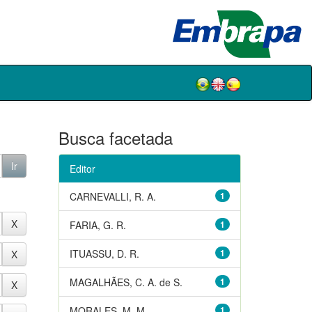
Busca facetada
Editor
CARNEVALLI, R. A.
1
FARIA, G. R.
1
ITUASSU, D. R.
1
MAGALHÃES, C. A. de S.
1
MORALES, M. M.
1