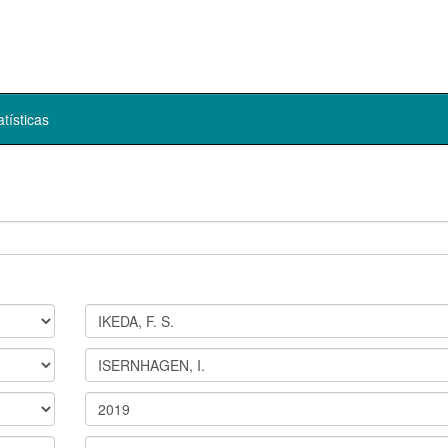
atísticas