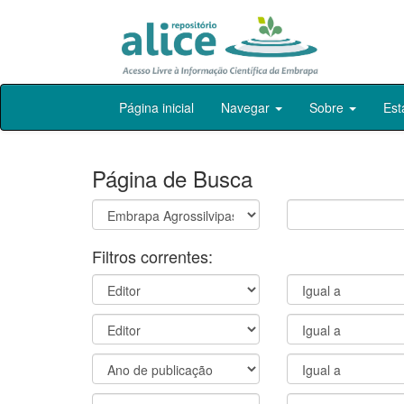
Skip
Página inicial
Navegar
Sobre
Est
navigation
Página de Busca
Filtros correntes: