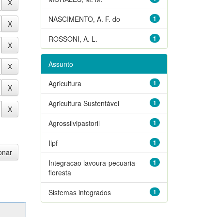
NASCIMENTO, A. F. do
1
ROSSONI, A. L.
1
Assunto
Agricultura
1
Agricultura Sustentável
1
Agrossilvipastoril
1
Ilpf
1
Integracao lavoura-pecuaria-
1
floresta
Sistemas integrados
1