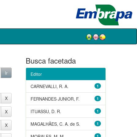
Busca facetada
Editor
CARNEVALLI, R. A.
1
FERNANDES JUNIOR, F.
1
ITUASSU, D. R.
1
MAGALHÃES, C. A. de S.
1
MORALES, M. M.
1