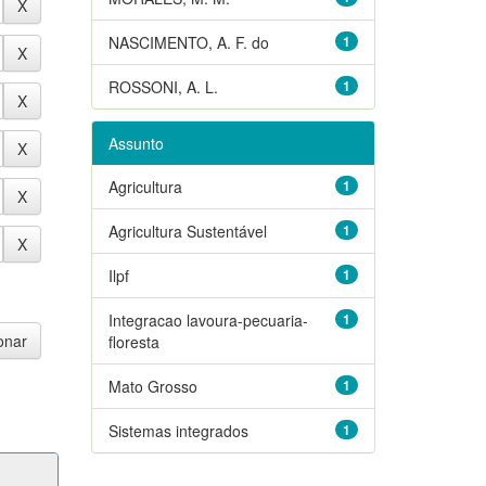
NASCIMENTO, A. F. do
1
ROSSONI, A. L.
1
Assunto
Agricultura
1
Agricultura Sustentável
1
Ilpf
1
Integracao lavoura-pecuaria-
1
floresta
Mato Grosso
1
Sistemas integrados
1