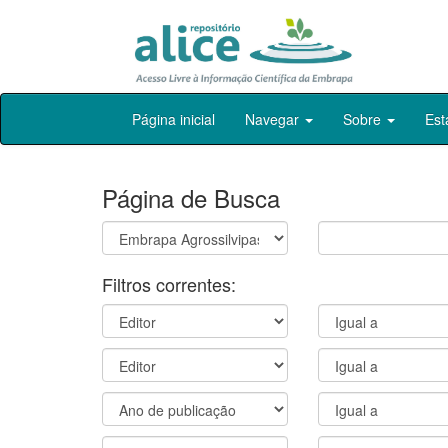
Skip
Página inicial
Navegar
Sobre
Est
navigation
Página de Busca
Filtros correntes: