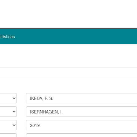
atísticas