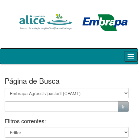
Skip
navigation
Página de Busca
Filtros correntes: