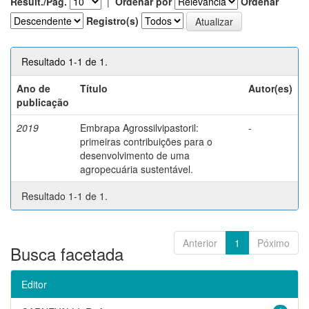
Result./Pág.
|
Ordenar por
Ordenar
Registro(s)
Resultado 1-1 de 1.
Ano de
Título
Autor(es)
publicação
2019
Embrapa Agrossilvipastoril:
-
primeiras contribuições para o
desenvolvimento de uma
agropecuária sustentável.
Resultado 1-1 de 1.
Anterior
1
Póximo
Busca facetada
Editor