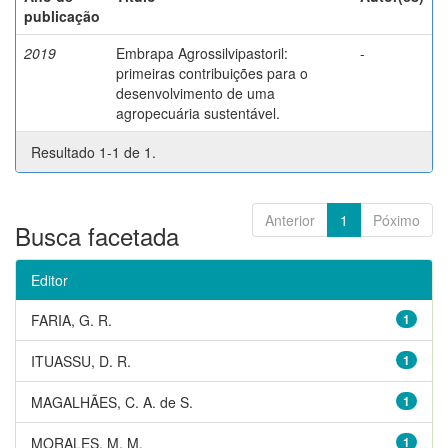
publicação
2019
Embrapa Agrossilvipastoril:
-
primeiras contribuições para o
desenvolvimento de uma
agropecuária sustentável.
Resultado 1-1 de 1.
Anterior
1
Póximo
Busca facetada
Editor
FARIA, G. R.
1
ITUASSU, D. R.
1
MAGALHÃES, C. A. de S.
1
MORALES, M. M.
1