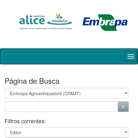
Skip
navigation
Página de Busca
Filtros correntes: