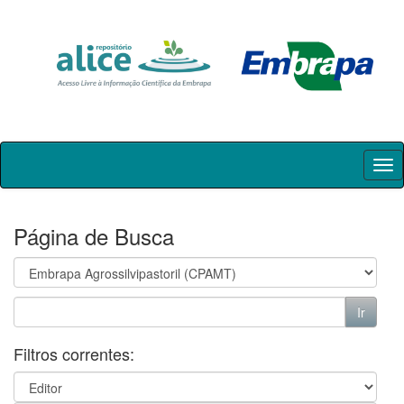
Skip
navigation
Página de Busca
Filtros correntes: