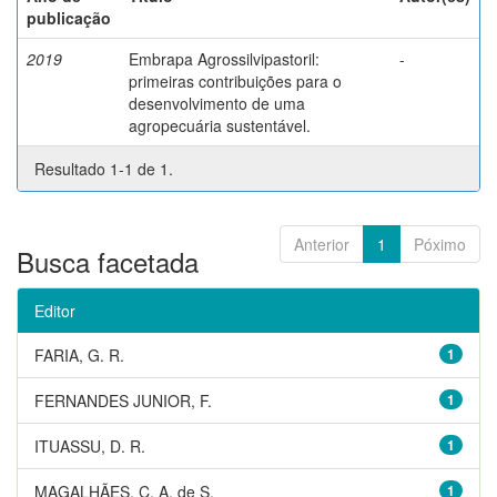
publicação
2019
Embrapa Agrossilvipastoril:
-
primeiras contribuições para o
desenvolvimento de uma
agropecuária sustentável.
Resultado 1-1 de 1.
Anterior
1
Póximo
Busca facetada
Editor
FARIA, G. R.
1
FERNANDES JUNIOR, F.
1
ITUASSU, D. R.
1
MAGALHÃES, C. A. de S.
1