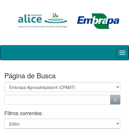
Skip
navigation
Página de Busca
Filtros correntes: