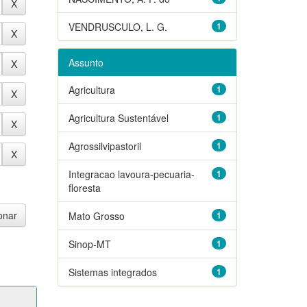
VENDRUSCULO, L. G.
1
Assunto
Agricultura
1
Agricultura Sustentável
1
Agrossilvipastoril
1
Integracao lavoura-pecuaria-
1
floresta
Mato Grosso
1
Sinop-MT
1
Sistemas integrados
1