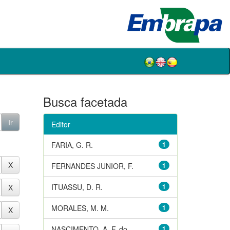
Busca facetada
Editor
FARIA, G. R.
1
FERNANDES JUNIOR, F.
1
ITUASSU, D. R.
1
MORALES, M. M.
1
NASCIMENTO, A. F. do
1