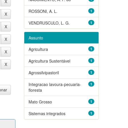
ROSSONI, A. L.
1
VENDRUSCULO, L. G.
1
Assunto
Agricultura
1
Agricultura Sustentável
1
Agrossilvipastoril
1
Integracao lavoura-pecuaria-
1
floresta
Mato Grosso
1
Sistemas integrados
1