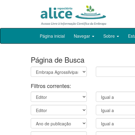
Skip
Página inicial
Navegar
Sobre
Est
navigation
Página de Busca
Filtros correntes: