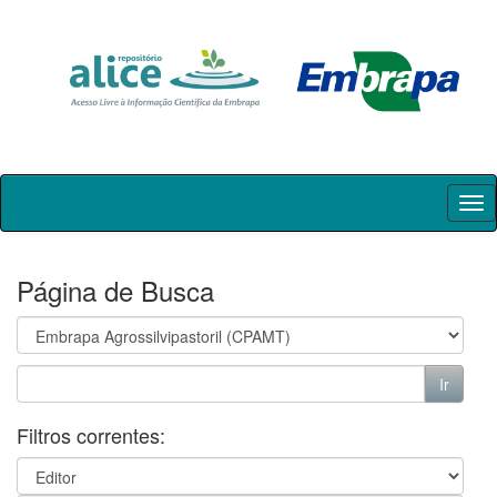
Skip
navigation
Página de Busca
Filtros correntes: