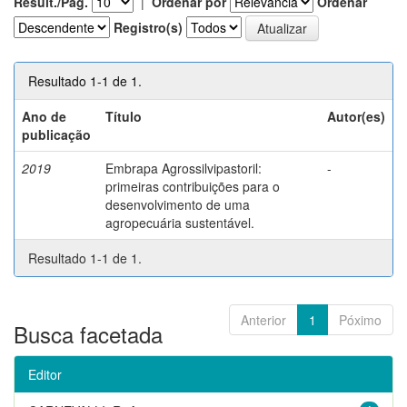
Result./Pág.
|
Ordenar por
Ordenar
Registro(s)
Resultado 1-1 de 1.
Ano de
Título
Autor(es)
publicação
2019
Embrapa Agrossilvipastoril:
-
primeiras contribuições para o
desenvolvimento de uma
agropecuária sustentável.
Resultado 1-1 de 1.
Anterior
1
Póximo
Busca facetada
Editor