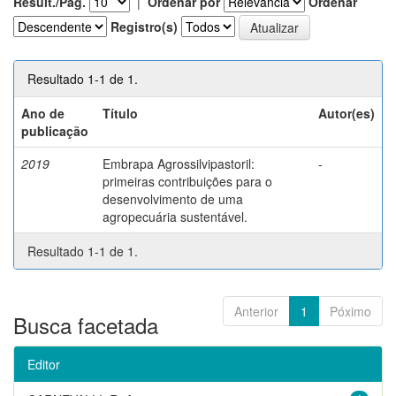
Result./Pág.
|
Ordenar por
Ordenar
Registro(s)
Resultado 1-1 de 1.
Ano de
Título
Autor(es)
publicação
2019
Embrapa Agrossilvipastoril:
-
primeiras contribuições para o
desenvolvimento de uma
agropecuária sustentável.
Resultado 1-1 de 1.
Anterior
1
Póximo
Busca facetada
Editor