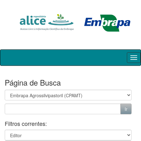
Skip
navigation
Página de Busca
Filtros correntes: