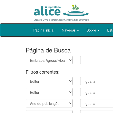
Skip
Página inicial
Navegar
Sobre
Est
navigation
Página de Busca
Filtros correntes: