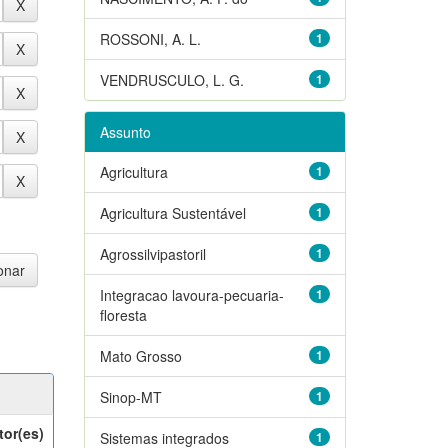
ROSSONI, A. L.
1
VENDRUSCULO, L. G.
1
Assunto
Agricultura
1
Agricultura Sustentável
1
Agrossilvipastoril
1
Integracao lavoura-pecuaria-
1
floresta
Mato Grosso
1
Sinop-MT
1
tor(es)
Sistemas integrados
1