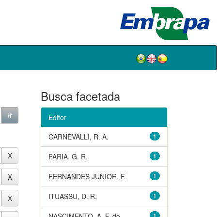
Busca facetada
Editor
CARNEVALLI, R. A.
1
FARIA, G. R.
1
FERNANDES JUNIOR, F.
1
ITUASSU, D. R.
1
NASCIMENTO, A. F. do
1