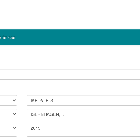
atísticas