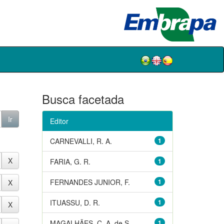
Busca facetada
Editor
CARNEVALLI, R. A.
1
FARIA, G. R.
1
FERNANDES JUNIOR, F.
1
ITUASSU, D. R.
1
MAGALHÃES, C. A. de S.
1