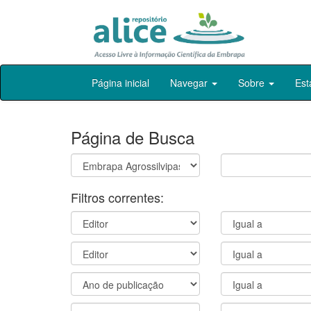
Skip
Página inicial
Navegar
Sobre
Est
navigation
Página de Busca
Filtros correntes: