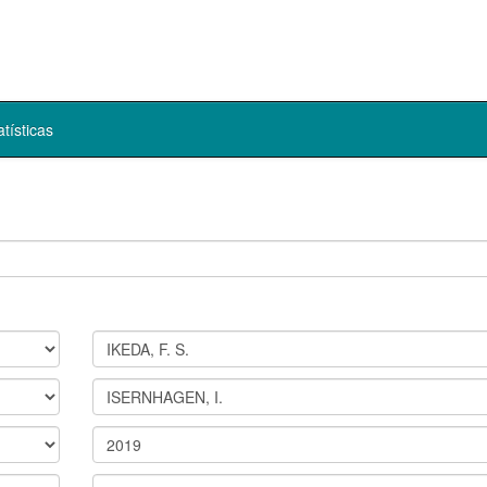
atísticas