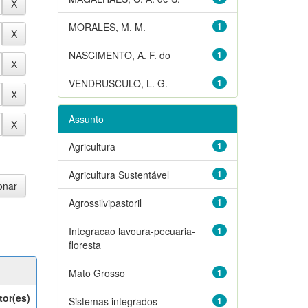
MORALES, M. M.
1
NASCIMENTO, A. F. do
1
VENDRUSCULO, L. G.
1
Assunto
Agricultura
1
Agricultura Sustentável
1
Agrossilvipastoril
1
Integracao lavoura-pecuaria-
1
floresta
Mato Grosso
1
tor(es)
Sistemas integrados
1