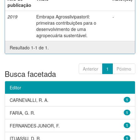
publicação
2019
Embrapa Agrossilvipastoril:
-
primeiras contribuições para o
desenvolvimento de uma
agropecuária sustentável.
Resultado 1-1 de 1.
Anterior
1
Póximo
Busca facetada
Editor
CARNEVALLI, R. A.
1
FARIA, G. R.
1
FERNANDES JUNIOR, F.
1
ITUASSU, D. R.
1