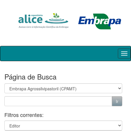
Skip
navigation
Página de Busca
Filtros correntes: