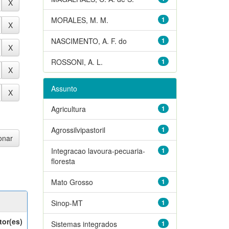
MORALES, M. M.
1
NASCIMENTO, A. F. do
1
ROSSONI, A. L.
1
Assunto
Agricultura
1
Agrossilvipastoril
1
Integracao lavoura-pecuaria-
1
floresta
Mato Grosso
1
Sinop-MT
1
tor(es)
Sistemas integrados
1