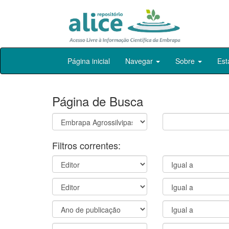
Skip
Página inicial
Navegar
Sobre
Est
navigation
Página de Busca
Filtros correntes: