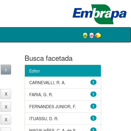
Busca facetada
Editor
CARNEVALLI, R. A.
1
FARIA, G. R.
1
FERNANDES JUNIOR, F.
1
ITUASSU, D. R.
1
MAGALHÃES, C. A. de S.
1