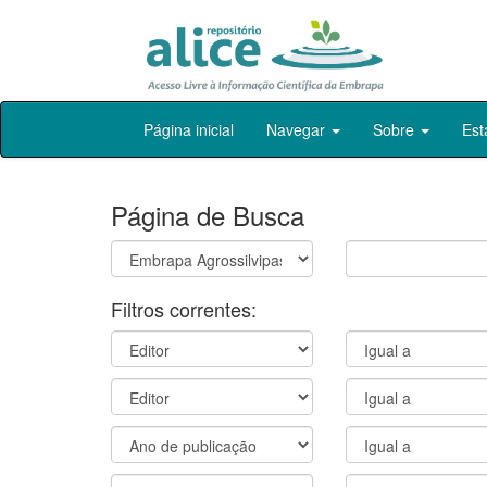
Skip
Página inicial
Navegar
Sobre
Est
navigation
Página de Busca
Filtros correntes: