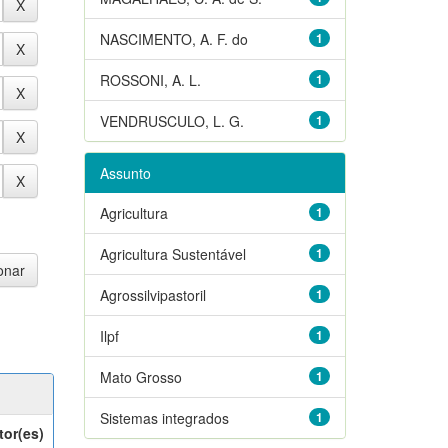
NASCIMENTO, A. F. do
1
ROSSONI, A. L.
1
VENDRUSCULO, L. G.
1
Assunto
Agricultura
1
Agricultura Sustentável
1
Agrossilvipastoril
1
Ilpf
1
Mato Grosso
1
Sistemas integrados
1
tor(es)