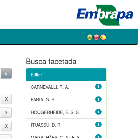
Busca facetada
Editor
CARNEVALLI, R. A.
1
FARIA, G. R.
1
HOOGERHEIDE, E. S. S.
1
ITUASSU, D. R.
1
MAGALHÃES, C. A. de S.
1