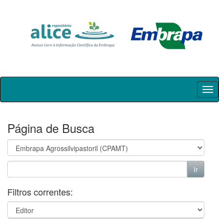
Skip
navigation
Página de Busca
Filtros correntes: