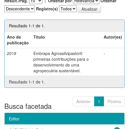
Result./Pág.
|
Ordenar por
Ordenar
Registro(s)
Resultado 1-1 de 1.
Ano de
Título
Autor(es)
publicação
2019
Embrapa Agrossilvipastoril:
-
primeiras contribuições para o
desenvolvimento de uma
agropecuária sustentável.
Resultado 1-1 de 1.
Anterior
1
Póximo
Busca facetada
Editor