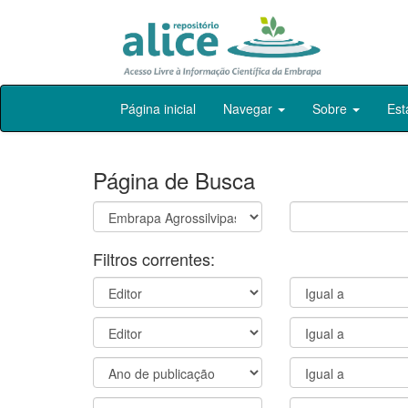
Skip
Página inicial
Navegar
Sobre
Est
navigation
Página de Busca
Filtros correntes: