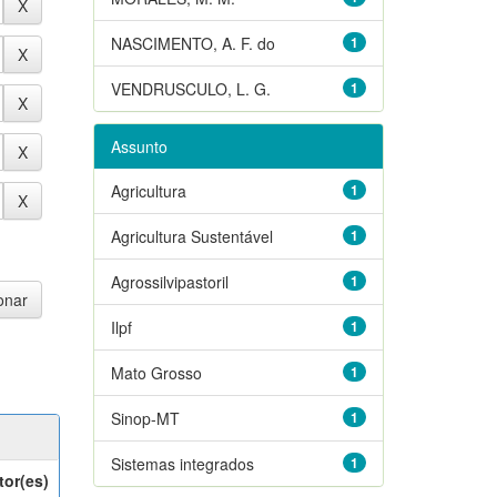
NASCIMENTO, A. F. do
1
VENDRUSCULO, L. G.
1
Assunto
Agricultura
1
Agricultura Sustentável
1
Agrossilvipastoril
1
Ilpf
1
Mato Grosso
1
Sinop-MT
1
Sistemas integrados
1
tor(es)