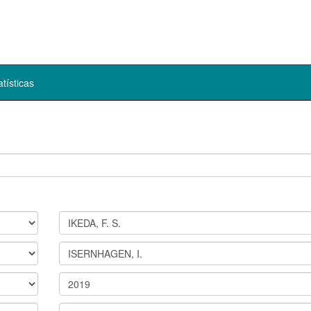
atísticas