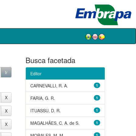
Busca facetada
Editor
CARNEVALLI, R. A.
1
FARIA, G. R.
1
ITUASSU, D. R.
1
MAGALHÃES, C. A. de S.
1
MORALES, M. M.
1