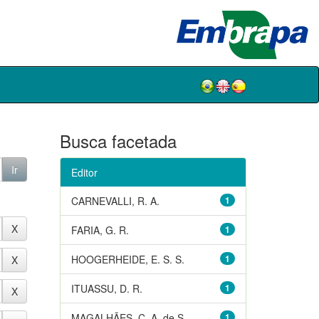
Busca facetada
Editor
CARNEVALLI, R. A.
1
FARIA, G. R.
1
HOOGERHEIDE, E. S. S.
1
ITUASSU, D. R.
1
MAGALHÃES, C. A. de S.
1