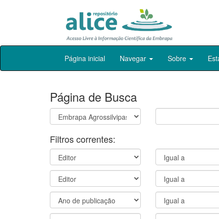
Skip
Página inicial
Navegar
Sobre
Est
navigation
Página de Busca
Filtros correntes: