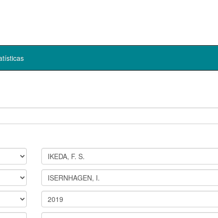
atísticas