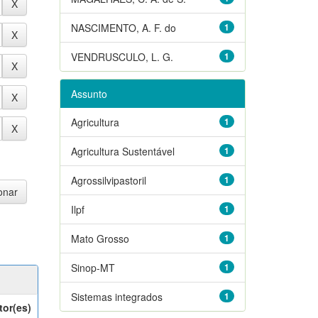
NASCIMENTO, A. F. do
1
VENDRUSCULO, L. G.
1
Assunto
Agricultura
1
Agricultura Sustentável
1
Agrossilvipastoril
1
Ilpf
1
Mato Grosso
1
Sinop-MT
1
Sistemas integrados
1
tor(es)