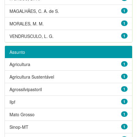
MAGALHÃES, C. A. de S.
1
MORALES, M. M.
1
VENDRUSCULO, L. G.
1
Assunto
Agricultura
1
Agricultura Sustentável
1
Agrossilvipastoril
1
Ilpf
1
Mato Grosso
1
Sinop-MT
1