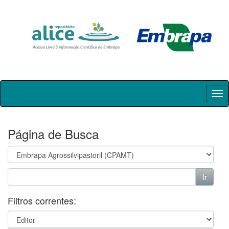
Skip
navigation
Página de Busca
Filtros correntes: