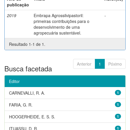
publicação
2019
Embrapa Agrossilvipastoril:
-
primeiras contribuições para o
desenvolvimento de uma
agropecuária sustentável.
Resultado 1-1 de 1.
Anterior
1
Póximo
Busca facetada
Editor
CARNEVALLI, R. A.
1
FARIA, G. R.
1
HOOGERHEIDE, E. S. S.
1
ITUASSU, D. R.
1