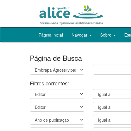
Skip
Página inicial
Navegar
Sobre
Est
navigation
Página de Busca
Filtros correntes: