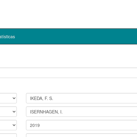
atísticas