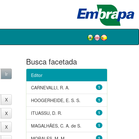
Busca facetada
Editor
CARNEVALLI, R. A.
1
HOOGERHEIDE, E. S. S.
1
ITUASSU, D. R.
1
MAGALHÃES, C. A. de S.
1
MORALES, M. M.
1