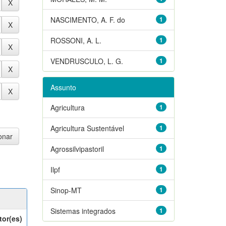
NASCIMENTO, A. F. do
1
ROSSONI, A. L.
1
VENDRUSCULO, L. G.
1
Assunto
Agricultura
1
Agricultura Sustentável
1
Agrossilvipastoril
1
Ilpf
1
Sinop-MT
1
Sistemas integrados
1
tor(es)