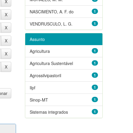
NASCIMENTO, A. F. do
1
VENDRUSCULO, L. G.
1
Assunto
Agricultura
1
Agricultura Sustentável
1
Agrossilvipastoril
1
Ilpf
1
Sinop-MT
1
Sistemas integrados
1