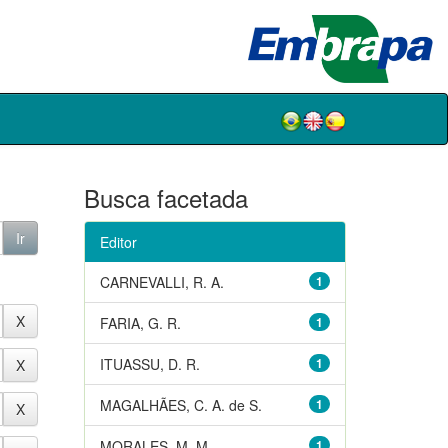
Busca facetada
Editor
CARNEVALLI, R. A.
1
FARIA, G. R.
1
ITUASSU, D. R.
1
MAGALHÃES, C. A. de S.
1
MORALES, M. M.
1