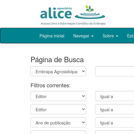
Skip
Página inicial
Navegar
Sobre
Est
navigation
Página de Busca
Filtros correntes: