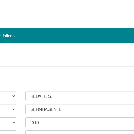
atísticas