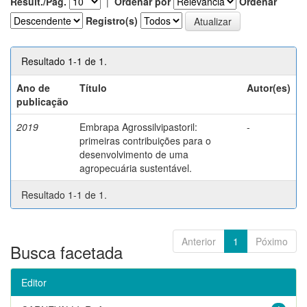
Result./Pág.
|
Ordenar por
Ordenar
Registro(s)
Resultado 1-1 de 1.
Ano de
Título
Autor(es)
publicação
2019
Embrapa Agrossilvipastoril:
-
primeiras contribuições para o
desenvolvimento de uma
agropecuária sustentável.
Resultado 1-1 de 1.
Anterior
1
Póximo
Busca facetada
Editor