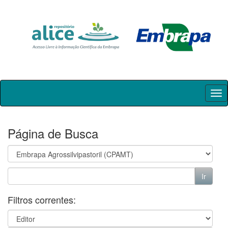
Skip
navigation
Página de Busca
Filtros correntes: