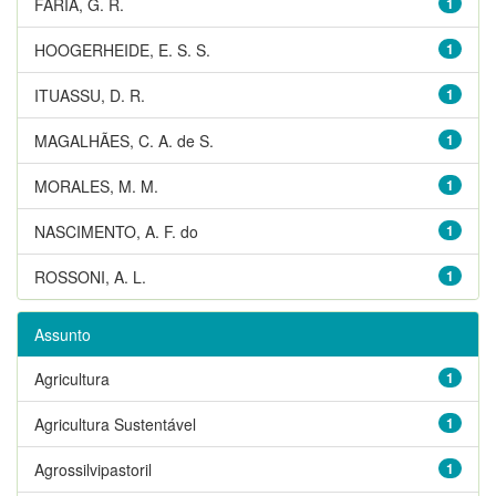
FARIA, G. R.
1
HOOGERHEIDE, E. S. S.
1
ITUASSU, D. R.
1
MAGALHÃES, C. A. de S.
1
MORALES, M. M.
1
NASCIMENTO, A. F. do
1
ROSSONI, A. L.
1
Assunto
Agricultura
1
Agricultura Sustentável
1
Agrossilvipastoril
1