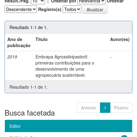
Result./Pág.
|
Ordenar por
Ordenar
Registro(s)
Resultado 1-1 de 1.
Ano de
Título
Autor(es)
publicação
2019
Embrapa Agrossilvipastoril:
-
primeiras contribuições para o
desenvolvimento de uma
agropecuária sustentável.
Resultado 1-1 de 1.
Anterior
1
Póximo
Busca facetada
Editor