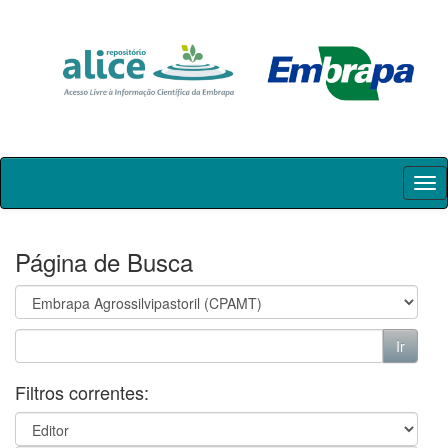
Skip
navigation
Página de Busca
Filtros correntes: