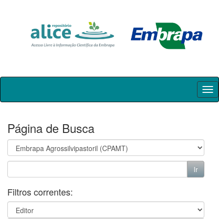
Skip
navigation
Página de Busca
Filtros correntes: