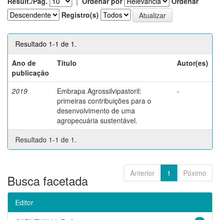
Result./Pág.
|
Ordenar por
Ordenar
Registro(s)
Resultado 1-1 de 1.
Ano de
Título
Autor(es)
publicação
2019
Embrapa Agrossilvipastoril:
-
primeiras contribuições para o
desenvolvimento de uma
agropecuária sustentável.
Resultado 1-1 de 1.
Anterior
1
Póximo
Busca facetada
Editor