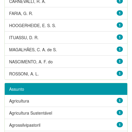
CARNEVALLI, R. A.
1
FARIA, G. R.
1
HOOGERHEIDE, E. S. S.
1
ITUASSU, D. R.
1
MAGALHÃES, C. A. de S.
1
NASCIMENTO, A. F. do
1
ROSSONI, A. L.
1
Assunto
Agricultura
1
Agricultura Sustentável
1
Agrossilvipastoril
1