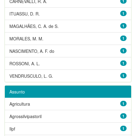
CARNEVALLI, R. A.
1
ITUASSU, D. R.
1
MAGALHÃES, C. A. de S.
1
MORALES, M. M.
1
NASCIMENTO, A. F. do
1
ROSSONI, A. L.
1
VENDRUSCULO, L. G.
1
Assunto
Agricultura
1
Agrossilvipastoril
1
Ilpf
1