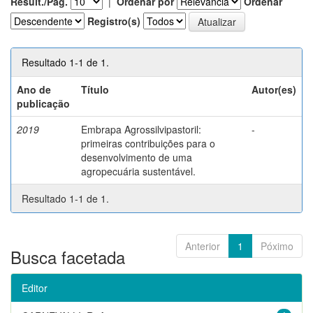
Result./Pág.
|
Ordenar por
Ordenar
Registro(s)
Resultado 1-1 de 1.
Ano de
Título
Autor(es)
publicação
2019
Embrapa Agrossilvipastoril:
-
primeiras contribuições para o
desenvolvimento de uma
agropecuária sustentável.
Resultado 1-1 de 1.
Anterior
1
Póximo
Busca facetada
Editor