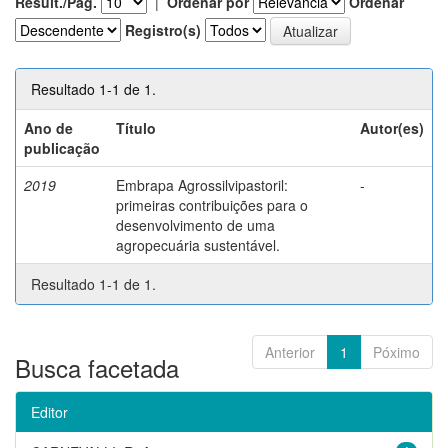
Result./Pág.
|
Ordenar por
Ordenar
Registro(s)
Resultado 1-1 de 1.
Ano de
Título
Autor(es)
publicação
2019
Embrapa Agrossilvipastoril:
-
primeiras contribuições para o
desenvolvimento de uma
agropecuária sustentável.
Resultado 1-1 de 1.
Anterior
1
Póximo
Busca facetada
Editor