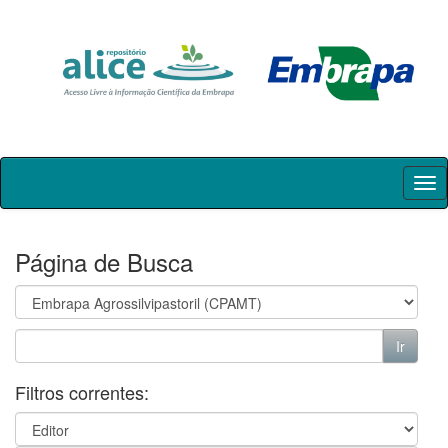
Skip
navigation
Página de Busca
Filtros correntes: