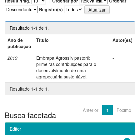
Result./Pág.
|
Ordenar por
Ordenar
Registro(s)
Resultado 1-1 de 1.
Ano de
Título
Autor(es)
publicação
2019
Embrapa Agrossilvipastoril:
-
primeiras contribuições para o
desenvolvimento de uma
agropecuária sustentável.
Resultado 1-1 de 1.
Anterior
1
Póximo
Busca facetada
Editor