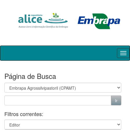
Skip
navigation
Página de Busca
Filtros correntes: